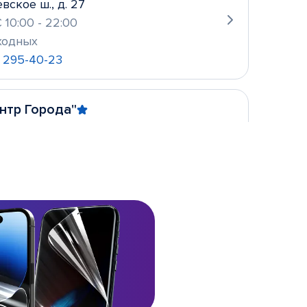
вское ш., д. 27
 10:00 - 22:00
ходных
) 295-40-23
нтр Города"
ная, д. 176
 10:00 - 22:00
ходных
 217-72-47
а, рядом с ТЦ "Стрелка"
ковская, д. 160А
 09:30 - 20:00
ходных