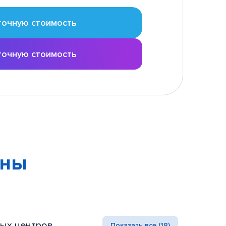
точную стоимость
точную стоимость
ены
ых центров
Показать все (18)