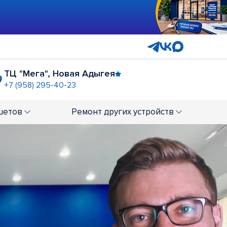
ТЦ "Мега", Новая Адыгея
+7 (958) 295-40-23
ТРЦ "Новый Горизонт"
+7 (861) 211-62-99
шетов
Ремонт
других устройств
ой Славы"
Рынок "Юбилейный"
+7 (861) 201-89-36
обеды
Рядом с ТРЦ "Галерея"
7
+7 (861) 201-87-48
льный
ГМ "Магнит Экстра"
85
+7 (861) 212-38-62