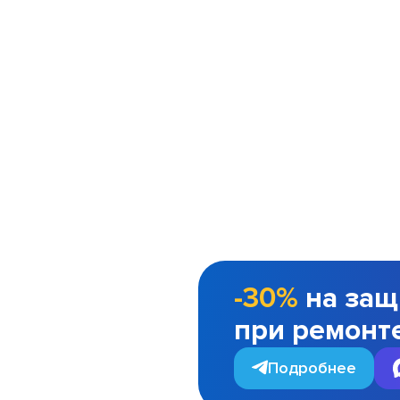
-30%
на защ
при ремонт
Подробнее