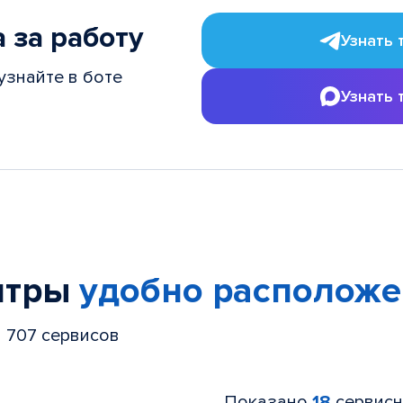
 за работу
Узнать 
узнайте в боте
Узнать 
нтры
удобно располож
и 707 сервисов
Показано
18
сервисн