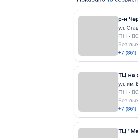
р-н Ч
ул. Ста
ПН - ВС
Без вы
+7 (861)
ТЦ на 
ул. им.
ПН - ВС
Без вы
+7 (861
ТЦ "Ме