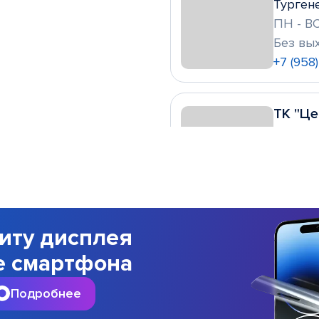
Тургене
ПН - ВС
Без вы
+7 (958
ТК "Це
ул. Крас
ПН - ВС
Без вы
+7 (861)
иту дисплея
Ярмарк
е смартфона
ул. Мос
ПН - ВС
Подробнее
Без вы