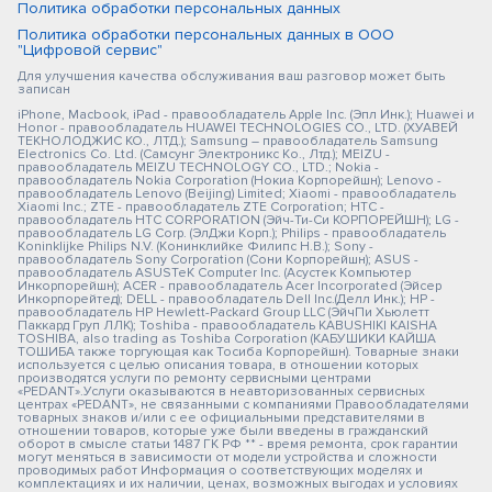
Политика обработки персональных данных
Политика обработки персональных данных в ООО
"Цифровой сервис"
Для улучшения качества обслуживания ваш разговор может быть
записан
iPhone, Macbook, iPad - правообладатель Apple Inc. (Эпл Инк.); Huawei и
Honor - правообладатель HUAWEI TECHNOLOGIES CO., LTD. (ХУАВЕЙ
ТЕКНОЛОДЖИС КО., ЛТД.); Samsung – правообладатель Samsung
Electronics Co. Ltd. (Самсунг Электроникс Ко., Лтд.); MEIZU -
правообладатель MEIZU TECHNOLOGY CO., LTD.; Nokia -
правообладатель Nokia Corporation (Нокиа Корпорейшн); Lenovo -
правообладатель Lenovo (Beijing) Limited; Xiaomi - правообладатель
Xiaomi Inc.; ZTE - правообладатель ZTE Corporation; HTC -
правообладатель HTC CORPORATION (Эйч-Ти-Си КОРПОРЕЙШН); LG -
правообладатель LG Corp. (ЭлДжи Корп.); Philips - правообладатель
Koninklijke Philips N.V. (Конинклийке Филипс Н.В.); Sony -
правообладатель Sony Corporation (Сони Корпорейшн); ASUS -
правообладатель ASUSTeK Computer Inc. (Асустек Компьютер
Инкорпорейшн); ACER - правообладатель Acer Incorporated (Эйсер
Инкорпорейтед); DELL - правообладатель Dell Inc.(Делл Инк.); HP -
правообладатель HP Hewlett-Packard Group LLC (ЭйчПи Хьюлетт
Паккард Груп ЛЛК); Toshiba - правообладатель KABUSHIKI KAISHA
TOSHIBA, also trading as Toshiba Corporation (КАБУШИКИ КАЙША
ТОШИБА также торгующая как Тосиба Корпорейшн). Товарные знаки
используется с целью описания товара, в отношении которых
производятся услуги по ремонту сервисными центрами
«PEDANT».Услуги оказываются в неавторизованных сервисных
центрах «PEDANT», не связанными с компаниями Правообладателями
товарных знаков и/или с ее официальными представителями в
отношении товаров, которые уже были введены в гражданский
оборот в смысле статьи 1487 ГК РФ ** - время ремонта, срок гарантии
могут меняться в зависимости от модели устройства и сложности
проводимых работ Информация о соответствующих моделях и
комплектациях и их наличии, ценах, возможных выгодах и условиях