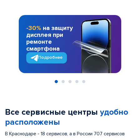
-30%
на защиту
дисплея при
ремонте
смартфона
Подробнее
Item
1
of
Все сервисные центры
удобно
5
расположены
В Краснодаре - 18 сервисов, а в России 707 сервисов