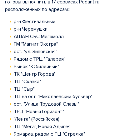
готовы выполнить в 17 сервисах Pedant.ru,
расположенных по адресам::
р-н Фестивальный
р-н Черемушки
АШАН СБС Мегамолл
ГМ "Магнит Экстра"
ост. "ул. Зиповская"
Рядом с ТРЦ "Галерея"
Рынок "Юбилейный"
ТК "Центр Города"
ТЦ "Сказка"
ТЦ "Сыр"
ТЦ на ост. "Николаевский бульвар"
ост. "Улица Трудовой Славы"
ТРЦ "Новый Горизонт"
"Лента" (Российская)
ТЦ "Мега", Новая Адыгея
Ярмарка, рядом с ТЦ "Стрелка"