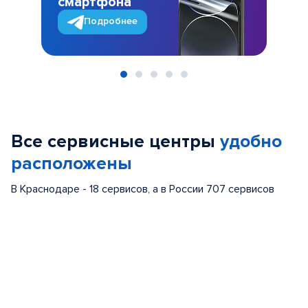
смартфона
Подробнее
Item
1
of
Все сервисные центры
удобно
5
расположены
В Краснодаре - 18 сервисов, а в России 707 сервисов