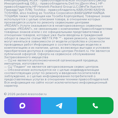
Инкорпорейшн); ACER - правообладатель Acer Incorporated (Эйсер
Инкорпорейтед); DELL - правообладатель Dell Inc.(Делл Инк.); HP -
правообладатель HP Hewlett-Packard Group LLC (ЭйчПи Хьюлетт
Паккард Груп ЛЛК); Toshiba - правообладатель KABUSHIKI KAISHA
TOSHIBA, also trading as Toshiba Corporation (КАБУШИКИ КАЙША
ТОШИБА также торгующая как Тосиба Корпорейшн). Товарные знаки
используется с целью описания товара, в отношении которых
производятся услуги по ремонту сервисными центрами
«PEDANT».Услуги оказываются в неавторизованных сервисных
центрах «PEDANT», не связанными с компаниями Правообладателями
товарных знаков и/или с ее официальными представителями в
отношении товаров, которые уже были введены в гражданский
оборот в смысле статьи 1487 ГК РФ ** - время ремонта, срок гарантии
могут меняться в зависимости от модели устройства и сложности
проводимых работ Информация о соответствующих моделях и
комплектациях и их наличии, ценах, возможных выгодах и условиях
приобретения доступна в сервисных центрах Pedant.ru. Не является
публичной офертой. Оферта на сервисное обслуживание
Застрахованного имущества
— СЦ не является уполномоченной организацией продавца,
импортера, изготовителя.
— СЦ "Педант" не является авторизованным сервис центром.
— Обозначение используется не с целью индивидуализации
соответствующих услуг по ремонту и введения посетителей в
заблуждение, а с целью информирования потребителей о
предоставляемых услугах в отношении техники правообладателей.
Вся информация на сайте носит исключительно информационный
характер.
© 2026 pedant-krasnodar.ru
Любое использование либо копирование материалов сайта,
элементов дизайна и оформления не допускается.