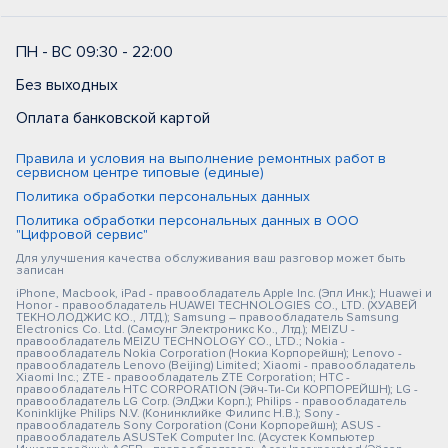
ПН - ВС 09:30 - 22:00
Без выходных
Оплата банковской картой
Правила и условия на выполнение ремонтных работ в
сервисном центре типовые (единые)
Политика обработки персональных данных
Политика обработки персональных данных в ООО
"Цифровой сервис"
Для улучшения качества обслуживания ваш разговор может быть
записан
iPhone, Macbook, iPad - правообладатель Apple Inc. (Эпл Инк.); Huawei и
Honor - правообладатель HUAWEI TECHNOLOGIES CO., LTD. (ХУАВЕЙ
ТЕКНОЛОДЖИС КО., ЛТД.); Samsung – правообладатель Samsung
Electronics Co. Ltd. (Самсунг Электроникс Ко., Лтд.); MEIZU -
правообладатель MEIZU TECHNOLOGY CO., LTD.; Nokia -
правообладатель Nokia Corporation (Нокиа Корпорейшн); Lenovo -
правообладатель Lenovo (Beijing) Limited; Xiaomi - правообладатель
Xiaomi Inc.; ZTE - правообладатель ZTE Corporation; HTC -
правообладатель HTC CORPORATION (Эйч-Ти-Си КОРПОРЕЙШН); LG -
правообладатель LG Corp. (ЭлДжи Корп.); Philips - правообладатель
Koninklijke Philips N.V. (Конинклийке Филипс Н.В.); Sony -
правообладатель Sony Corporation (Сони Корпорейшн); ASUS -
правообладатель ASUSTeK Computer Inc. (Асустек Компьютер