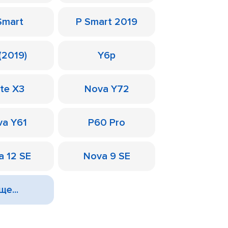
Smart
P Smart 2019
(2019)
Y6p
te X3
Nova Y72
a Y61
P60 Pro
a 12 SE
Nova 9 SE
ще...