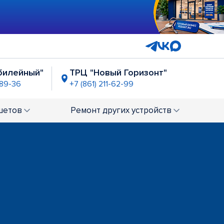
билейный"
ТРЦ "Новый Горизонт"
-89-36
+7 (861) 211-62-99
емушки
р-н Фестивальный
1-62-97
+7 (861) 212-31-85
шетов
Ремонт
других устройств
ТЦ "Стрелка"
ТЦ "Сказка"
+7 (861) 219-97-29
ню"
"Лента" (Российская)
+7 (861) 219-97-52