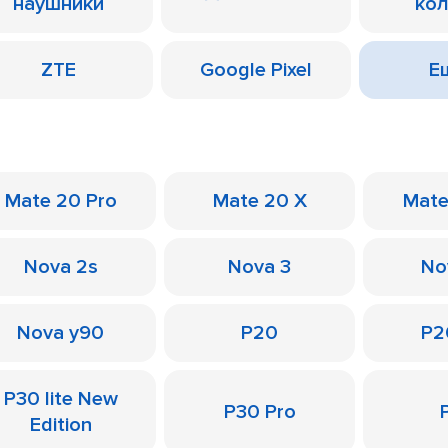
наушники
ко
ZTE
Google Pixel
Ещ
Mate 20 Pro
Mate 20 X
Mate
Nova 2s
Nova 3
No
Nova y90
P20
P2
P30 lite New
P30 Pro
Edition