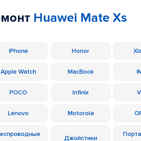
емонт
Huawei Mate Xs
iPhone
Honor
Xi
Apple Watch
MacBook
i
POCO
Infinix
V
Lenovo
Motorola
O
еспроводные
Порт
Джойстики