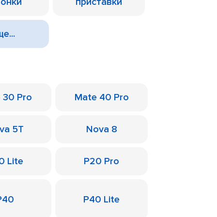
лонки
приставки
е...
 30 Pro
Mate 40 Pro
va 5T
Nova 8
0 Lite
P20 Pro
P40
P40 Lite