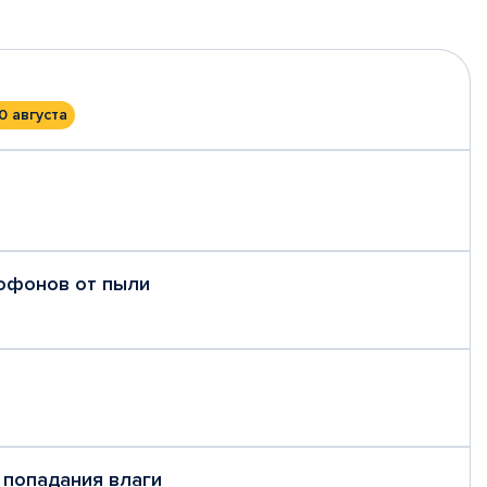
0 августа
рофонов от пыли
 попадания влаги