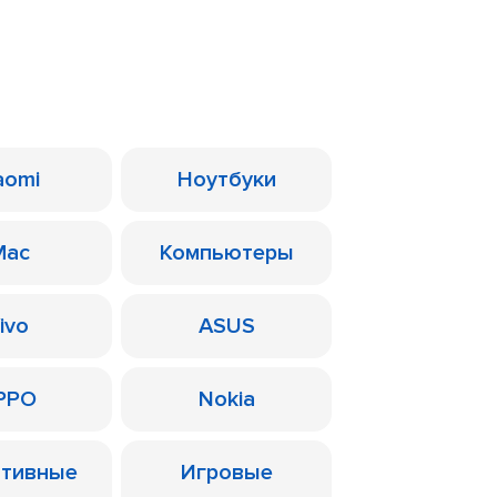
aomi
Ноутбуки
Mac
Компьютеры
ivo
ASUS
PPO
Nokia
ативные
Игровые