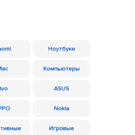
aomi
Ноутбуки
Mac
Компьютеры
ivo
ASUS
PPO
Nokia
ативные
Игровые