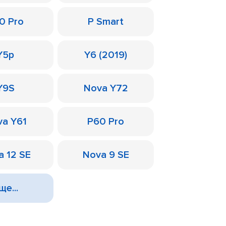
0 Pro
P Smart
Y5p
Y6 (2019)
Y9S
Nova Y72
a Y61
P60 Pro
a 12 SE
Nova 9 SE
ще...