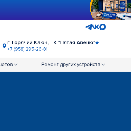
г. Горячий Ключ, ТК "Пятая Авеню"
+7 (958) 295-26-81
ТЦ "Сказка"
+7 (861) 219-97-29
шетов
Ремонт
других устройств
 (Российская)
 219-97-52
вская"
р-н Фестивальный
28
+7 (861) 212-31-85
АН СБС Мегамолл
(861) 201-26-59