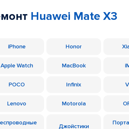
емонт
Huawei Mate X3
iPhone
Honor
Xi
Apple Watch
MacBook
i
POCO
Infinix
V
Lenovo
Motorola
O
еспроводные
Порт
Джойстики