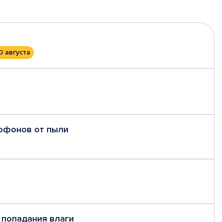
0 августа
рофонов от пыли
 попадания влаги