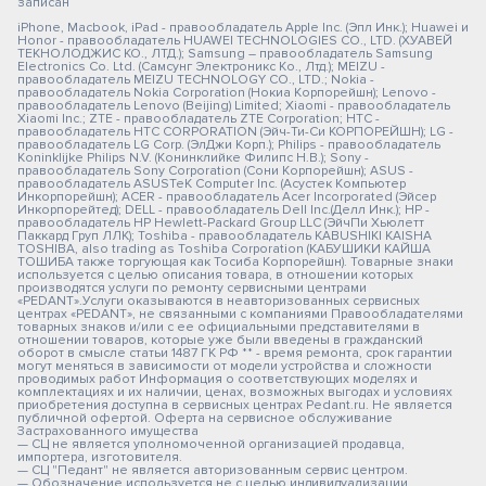
записан
iPhone, Macbook, iPad - правообладатель Apple Inc. (Эпл Инк.); Huawei и
Honor - правообладатель HUAWEI TECHNOLOGIES CO., LTD. (ХУАВЕЙ
ТЕКНОЛОДЖИС КО., ЛТД.); Samsung – правообладатель Samsung
Electronics Co. Ltd. (Самсунг Электроникс Ко., Лтд.); MEIZU -
правообладатель MEIZU TECHNOLOGY CO., LTD.; Nokia -
правообладатель Nokia Corporation (Нокиа Корпорейшн); Lenovo -
правообладатель Lenovo (Beijing) Limited; Xiaomi - правообладатель
Xiaomi Inc.; ZTE - правообладатель ZTE Corporation; HTC -
правообладатель HTC CORPORATION (Эйч-Ти-Си КОРПОРЕЙШН); LG -
правообладатель LG Corp. (ЭлДжи Корп.); Philips - правообладатель
Koninklijke Philips N.V. (Конинклийке Филипс Н.В.); Sony -
правообладатель Sony Corporation (Сони Корпорейшн); ASUS -
правообладатель ASUSTeK Computer Inc. (Асустек Компьютер
Инкорпорейшн); ACER - правообладатель Acer Incorporated (Эйсер
Инкорпорейтед); DELL - правообладатель Dell Inc.(Делл Инк.); HP -
правообладатель HP Hewlett-Packard Group LLC (ЭйчПи Хьюлетт
Паккард Груп ЛЛК); Toshiba - правообладатель KABUSHIKI KAISHA
TOSHIBA, also trading as Toshiba Corporation (КАБУШИКИ КАЙША
ТОШИБА также торгующая как Тосиба Корпорейшн). Товарные знаки
используется с целью описания товара, в отношении которых
производятся услуги по ремонту сервисными центрами
«PEDANT».Услуги оказываются в неавторизованных сервисных
центрах «PEDANT», не связанными с компаниями Правообладателями
товарных знаков и/или с ее официальными представителями в
отношении товаров, которые уже были введены в гражданский
оборот в смысле статьи 1487 ГК РФ ** - время ремонта, срок гарантии
могут меняться в зависимости от модели устройства и сложности
проводимых работ Информация о соответствующих моделях и
комплектациях и их наличии, ценах, возможных выгодах и условиях
приобретения доступна в сервисных центрах Pedant.ru. Не является
публичной офертой. Оферта на сервисное обслуживание
Застрахованного имущества
— СЦ не является уполномоченной организацией продавца,
импортера, изготовителя.
— СЦ "Педант" не является авторизованным сервис центром.
— Обозначение используется не с целью индивидуализации