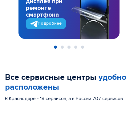
дисплея при
ремонте
смартфона
Подробнее
Item
1
of
Все сервисные центры
удобно
5
расположены
В Краснодаре - 18 сервисов, а в России 707 сервисов