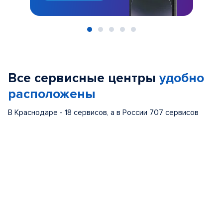
Item
1
of
Все сервисные центры
удобно
5
расположены
В Краснодаре - 18 сервисов, а в России 707 сервисов