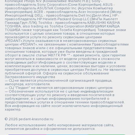
Koninklijke Philips N.V. (Конинклийке Филипс Н.В.); Sony -
правообладатель Sony Corporation (Сони Корпорейшн); ASUS -
правообладатель ASUSTeK Computer Inc. (Асустек Компьютер
Инкорпорейшн); ACER - правообладатель Acer Incorporated (Эйсер
Инкорпорейтед); DELL - правообладатель Dell Inc.(Делл Инк.); HP -
правообладатель HP Hewlett-Packard Group LLC (ЭйчПи Хьюлетт
Паккард Груп ЛЛК); Toshiba - правообладатель KABUSHIKI KAISHA
TOSHIBA, also trading as Toshiba Corporation (КАБУШИКИ КАЙША
ТОШИБА также торгующая как Тосиба Корпорейшн). Товарные знаки
используется с целью описания товара, в отношении которых
производятся услуги по ремонту сервисными центрами
«PEDANT».Услуги оказываются в неавторизованных сервисных
центрах «PEDANT», не связанными с компаниями Правообладателями
товарных знаков и/или с ее официальными представителями в
отношении товаров, которые уже были введены в гражданский
оборот в смысле статьи 1487 ГК РФ ** - время ремонта, срок гарантии
могут меняться в зависимости от модели устройства и сложности
проводимых работ Информация о соответствующих моделях и
комплектациях и их наличии, ценах, возможных выгодах и условиях
приобретения доступна в сервисных центрах Pedant.ru. Не является
публичной офертой. Оферта на сервисное обслуживание
Застрахованного имущества
— СЦ не является уполномоченной организацией продавца,
импортера, изготовителя.
— СЦ "Педант" не является авторизованным сервис центром.
— Обозначение используется не с целью индивидуализации
соответствующих услуг по ремонту и введения посетителей в
заблуждение, а с целью информирования потребителей о
предоставляемых услугах в отношении техники правообладателей.
Вся информация на сайте носит исключительно информационный
характер.
© 2026 pedant-krasnodar.ru
Любое использование либо копирование материалов сайта,
элементов дизайна и оформления не допускается.