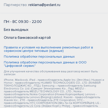
Партнерство:
reklama@pedant.ru
ПН - ВС 09:30 - 22:00
Без выходных
Оплата банковской картой
Правила и условия на выполнение ремонтных работ в
сервисном центре типовые (единые)
Политика обработки персональных данных
Политика обработки персональных данных в ООО
"Цифровой сервис"
Для улучшения качества обслуживания ваш разговор может быть
записан
iPhone, Macbook, iPad - правообладатель Apple Inc. (Эпл Инк.); Huawei и
Honor - правообладатель HUAWEI TECHNOLOGIES CO., LTD. (ХУАВЕЙ
ТЕКНОЛОДЖИС КО., ЛТД.); Samsung – правообладатель Samsung
Electronics Co. Ltd. (Самсунг Электроникс Ко., Лтд.); MEIZU -
правообладатель MEIZU TECHNOLOGY CO., LTD.; Nokia -
правообладатель Nokia Corporation (Нокиа Корпорейшн); Lenovo -
правообладатель Lenovo (Beijing) Limited; Xiaomi - правообладатель
Xiaomi Inc.; ZTE - правообладатель ZTE Corporation; HTC -
правообладатель HTC CORPORATION (Эйч-Ти-Си КОРПОРЕЙШН); LG -
правообладатель LG Corp. (ЭлДжи Корп.); Philips - правообладатель