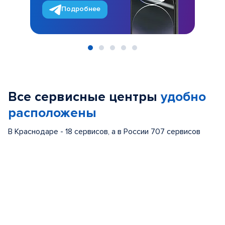
Подробнее
Item
1
of
Все сервисные центры
удобно
5
расположены
В Краснодаре - 18 сервисов, а в России 707 сервисов