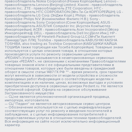
правообладатель Nokia Corporation (Нокиа Корпорейшн); Lenovo -
правообладатель Lenovo (Beijing) Limited; Xiaomi - правообладатель
Xiaomi Inc.; ZTE - правообладатель ZTE Corporation; HTC -
правообладатель HTC CORPORATION (Эйч-Ти-Си КОРПОРЕЙШН); LG -
правообладатель LG Corp. (ЭлДжи Корп.); Philips - правообладатель
Koninklijke Philips N.V. (Конинклийке Филипс Н.В.); Sony -
правообладатель Sony Corporation (Сони Корпорейшн); ASUS -
правообладатель ASUSTeK Computer Inc. (Асустек Компьютер
Инкорпорейшн); ACER - правообладатель Acer Incorporated (Эйсер
Инкорпорейтед); DELL - правообладатель Dell Inc.(Делл Инк.); HP -
правообладатель HP Hewlett-Packard Group LLC (ЭйчПи Хьюлетт
Паккард Груп ЛЛК); Toshiba - правообладатель KABUSHIKI KAISHA
TOSHIBA, also trading as Toshiba Corporation (КАБУШИКИ КАЙША
ТОШИБА также торгующая как Тосиба Корпорейшн). Товарные знаки
используется с целью описания товара, в отношении которых
производятся услуги по ремонту сервисными центрами
«PEDANT».Услуги оказываются в неавторизованных сервисных
центрах «PEDANT», не связанными с компаниями Правообладателями
товарных знаков и/или с ее официальными представителями в
отношении товаров, которые уже были введены в гражданский
оборот в смысле статьи 1487 ГК РФ ** - время ремонта, срок гарантии
могут меняться в зависимости от модели устройства и сложности
проводимых работ Информация о соответствующих моделях и
комплектациях и их наличии, ценах, возможных выгодах и условиях
приобретения доступна в сервисных центрах Pedant.ru. Не является
публичной офертой. Оферта на сервисное обслуживание
Застрахованного имущества
— СЦ не является уполномоченной организацией продавца,
импортера, изготовителя.
— СЦ "Педант" не является авторизованным сервис центром.
— Обозначение используется не с целью индивидуализации
соответствующих услуг по ремонту и введения посетителей в
заблуждение, а с целью информирования потребителей о
предоставляемых услугах в отношении техники правообладателей.
Вся информация на сайте носит исключительно информационный
характер.