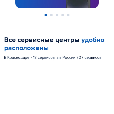
Item
1
of
Все сервисные центры
удобно
5
расположены
В Краснодаре - 18 сервисов, а в России 707 сервисов