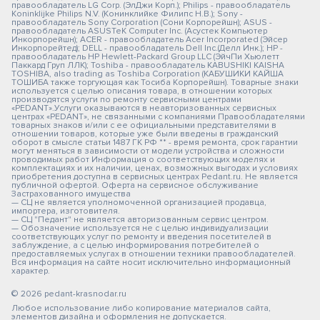
правообладатель LG Corp. (ЭлДжи Корп.); Philips - правообладатель
Koninklijke Philips N.V. (Конинклийке Филипс Н.В.); Sony -
правообладатель Sony Corporation (Сони Корпорейшн); ASUS -
правообладатель ASUSTeK Computer Inc. (Асустек Компьютер
Инкорпорейшн); ACER - правообладатель Acer Incorporated (Эйсер
Инкорпорейтед); DELL - правообладатель Dell Inc.(Делл Инк.); HP -
правообладатель HP Hewlett-Packard Group LLC (ЭйчПи Хьюлетт
Паккард Груп ЛЛК); Toshiba - правообладатель KABUSHIKI KAISHA
TOSHIBA, also trading as Toshiba Corporation (КАБУШИКИ КАЙША
ТОШИБА также торгующая как Тосиба Корпорейшн). Товарные знаки
используется с целью описания товара, в отношении которых
производятся услуги по ремонту сервисными центрами
«PEDANT».Услуги оказываются в неавторизованных сервисных
центрах «PEDANT», не связанными с компаниями Правообладателями
товарных знаков и/или с ее официальными представителями в
отношении товаров, которые уже были введены в гражданский
оборот в смысле статьи 1487 ГК РФ ** - время ремонта, срок гарантии
могут меняться в зависимости от модели устройства и сложности
проводимых работ Информация о соответствующих моделях и
комплектациях и их наличии, ценах, возможных выгодах и условиях
приобретения доступна в сервисных центрах Pedant.ru. Не является
публичной офертой. Оферта на сервисное обслуживание
Застрахованного имущества
— СЦ не является уполномоченной организацией продавца,
импортера, изготовителя.
— СЦ "Педант" не является авторизованным сервис центром.
— Обозначение используется не с целью индивидуализации
соответствующих услуг по ремонту и введения посетителей в
заблуждение, а с целью информирования потребителей о
предоставляемых услугах в отношении техники правообладателей.
Вся информация на сайте носит исключительно информационный
характер.
© 2026 pedant-krasnodar.ru
Любое использование либо копирование материалов сайта,
элементов дизайна и оформления не допускается.