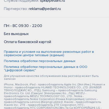
Служба поддержки:
spk@pedant.ru
Партнерство:
reklama@pedant.ru
ПН - ВС 09:30 - 22:00
Без выходных
Оплата банковской картой
Правила и условия на выполнение ремонтных работ в
сервисном центре типовые (единые)
Политика обработки персональных данных
Политика обработки персональных данных в ООО
"Цифровой сервис"
Для улучшения качества обслуживания ваш разговор может быть
записан
iPhone, Macbook, iPad - правообладатель Apple Inc. (Эпл Инк.); Huawei и
Honor - правообладатель HUAWEI TECHNOLOGIES CO., LTD. (ХУАВЕЙ
ТЕКНОЛОДЖИС КО., ЛТД.); Samsung – правообладатель Samsung
Electronics Co. Ltd. (Самсунг Электроникс Ко., Лтд.); MEIZU -
правообладатель MEIZU TECHNOLOGY CO., LTD.; Nokia -
правообладатель Nokia Corporation (Нокиа Корпорейшн); Lenovo -
правообладатель Lenovo (Beijing) Limited; Xiaomi - правообладатель
Xiaomi Inc.; ZTE - правообладатель ZTE Corporation; HTC -
правообладатель HTC CORPORATION (Эйч-Ти-Си КОРПОРЕЙШН); LG -