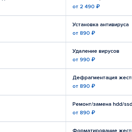
от
2 490 ₽
Установка антивируса
от
890 ₽
Удаление вирусов
от
990 ₽
Дефрагментация жест
от
890 ₽
Ремонт/замена hdd/ssd
от
890 ₽
Форматирование жест