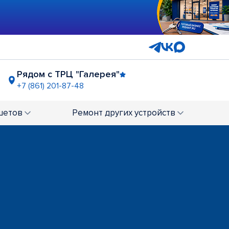
Рядом с ТРЦ "Галерея"
+7 (861) 201-87-48
ТРЦ "Новый Горизонт"
+7 (861) 211-62-99
шетов
Ремонт
других устройств
мкр. 40 лет Победы
+7 (861) 201-61-57
р"
ост. "ул. Зиповская"
212-31-42
+7 (861) 202-60-28
"