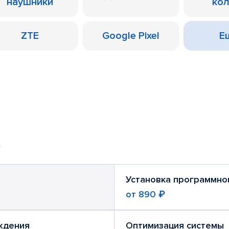
наушники
ко
ZTE
Google Pixel
Ещ
Установка программно
от
890 ₽
ждения
Оптимизация системы