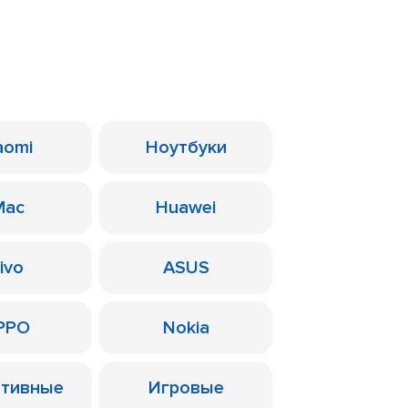
aomi
Ноутбуки
Mac
Huawei
ivo
ASUS
PPO
Nokia
ативные
Игровые