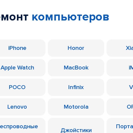
емонт
компьютеров
iPhone
Honor
Xi
Apple Watch
MacBook
i
POCO
Infinix
V
Lenovo
Motorola
O
еспроводные
Порт
Джойстики