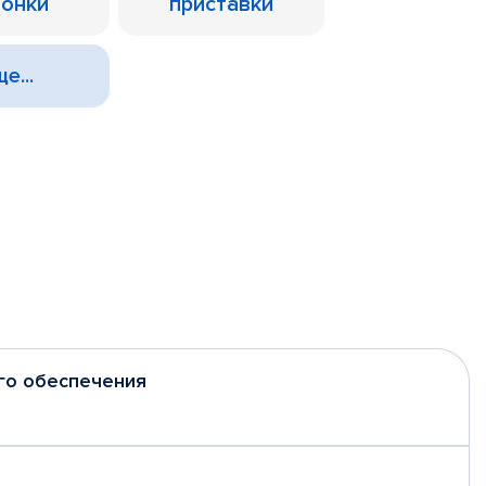
лонки
приставки
е...
го обеспечения