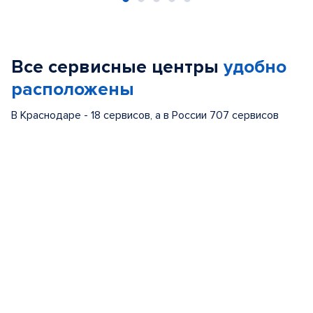
Item
1
of
Все сервисные центры
удобно
5
расположены
В Краснодаре - 18 сервисов, а в России 707 сервисов