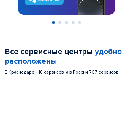
Item
1
of
Все сервисные центры
удобно
5
расположены
В Краснодаре - 18 сервисов, а в России 707 сервисов