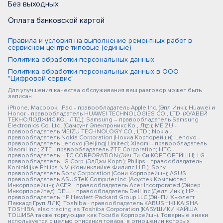
Без выходных
Оплата банковской картой
Правила и условия на выполнение ремонтных работ в
сервисном центре типовые (единые)
Политика обработки персональных данных
Политика обработки персональных данных в ООО
"Цифровой сервис"
Для улучшения качества обслуживания ваш разговор может быть
записан
iPhone, Macbook, iPad - правообладатель Apple Inc. (Эпл Инк.); Huawei и
Honor - правообладатель HUAWEI TECHNOLOGIES CO., LTD. (ХУАВЕЙ
ТЕКНОЛОДЖИС КО., ЛТД.); Samsung – правообладатель Samsung
Electronics Co. Ltd. (Самсунг Электроникс Ко., Лтд.); MEIZU -
правообладатель MEIZU TECHNOLOGY CO., LTD.; Nokia -
правообладатель Nokia Corporation (Нокиа Корпорейшн); Lenovo -
правообладатель Lenovo (Beijing) Limited; Xiaomi - правообладатель
Xiaomi Inc.; ZTE - правообладатель ZTE Corporation; HTC -
правообладатель HTC CORPORATION (Эйч-Ти-Си КОРПОРЕЙШН); LG -
правообладатель LG Corp. (ЭлДжи Корп.); Philips - правообладатель
Koninklijke Philips N.V. (Конинклийке Филипс Н.В.); Sony -
правообладатель Sony Corporation (Сони Корпорейшн); ASUS -
правообладатель ASUSTeK Computer Inc. (Асустек Компьютер
Инкорпорейшн); ACER - правообладатель Acer Incorporated (Эйсер
Инкорпорейтед); DELL - правообладатель Dell Inc.(Делл Инк.); HP -
правообладатель HP Hewlett-Packard Group LLC (ЭйчПи Хьюлетт
Паккард Груп ЛЛК); Toshiba - правообладатель KABUSHIKI KAISHA
TOSHIBA, also trading as Toshiba Corporation (КАБУШИКИ КАЙША
ТОШИБА также торгующая как Тосиба Корпорейшн). Товарные знаки
используется с целью описания товара, в отношении которых