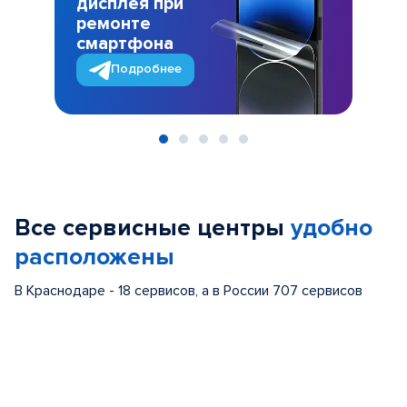
дисплея при
ремонте
смартфона
Подробнее
Item
1
of
Все сервисные центры
удобно
5
расположены
В Краснодаре - 18 сервисов, а в России 707 сервисов