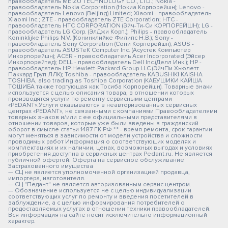
правообладатель MEIZU TECHNOLOGY CO., LTD.; Nokia -
правообладатель Nokia Corporation (Нокиа Корпорейшн); Lenovo -
правообладатель Lenovo (Beijing) Limited; Xiaomi - правообладатель
Xiaomi Inc.; ZTE - правообладатель ZTE Corporation; HTC -
правообладатель HTC CORPORATION (Эйч-Ти-Си КОРПОРЕЙШН); LG -
правообладатель LG Corp. (ЭлДжи Корп.); Philips - правообладатель
Koninklijke Philips N.V. (Конинклийке Филипс Н.В.); Sony -
правообладатель Sony Corporation (Сони Корпорейшн); ASUS -
правообладатель ASUSTeK Computer Inc. (Асустек Компьютер
Инкорпорейшн); ACER - правообладатель Acer Incorporated (Эйсер
Инкорпорейтед); DELL - правообладатель Dell Inc.(Делл Инк.); HP -
правообладатель HP Hewlett-Packard Group LLC (ЭйчПи Хьюлетт
Паккард Груп ЛЛК); Toshiba - правообладатель KABUSHIKI KAISHA
TOSHIBA, also trading as Toshiba Corporation (КАБУШИКИ КАЙША
ТОШИБА также торгующая как Тосиба Корпорейшн). Товарные знаки
используется с целью описания товара, в отношении которых
производятся услуги по ремонту сервисными центрами
«PEDANT».Услуги оказываются в неавторизованных сервисных
центрах «PEDANT», не связанными с компаниями Правообладателями
товарных знаков и/или с ее официальными представителями в
отношении товаров, которые уже были введены в гражданский
оборот в смысле статьи 1487 ГК РФ ** - время ремонта, срок гарантии
могут меняться в зависимости от модели устройства и сложности
проводимых работ Информация о соответствующих моделях и
комплектациях и их наличии, ценах, возможных выгодах и условиях
приобретения доступна в сервисных центрах Pedant.ru. Не является
публичной офертой. Оферта на сервисное обслуживание
Застрахованного имущества
— СЦ не является уполномоченной организацией продавца,
импортера, изготовителя.
— СЦ "Педант" не является авторизованным сервис центром.
— Обозначение используется не с целью индивидуализации
соответствующих услуг по ремонту и введения посетителей в
заблуждение, а с целью информирования потребителей о
предоставляемых услугах в отношении техники правообладателей.
Вся информация на сайте носит исключительно информационный
характер.