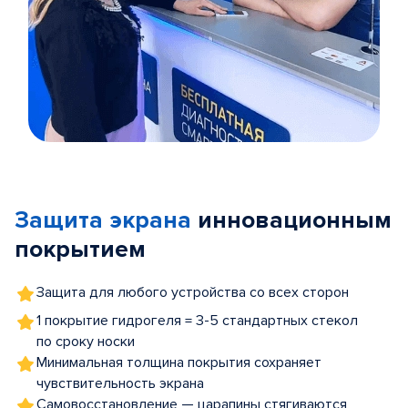
Item
1
of
Защита экрана
инновационным
5
покрытием
Защита для любого устройства со всех сторон
1 покрытие гидрогеля = 3-5 стандартных стекол
по сроку носки
Минимальная толщина покрытия сохраняет
чувствительность экрана
Самовосстановление — царапины стягиваются