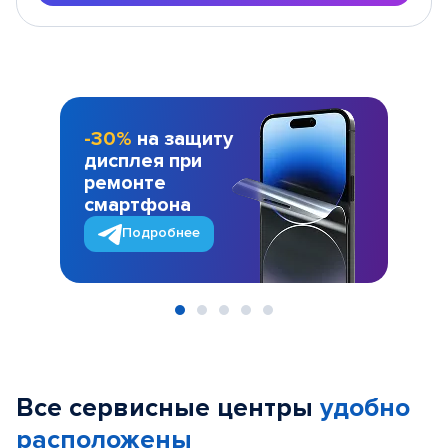
-30%
на защиту
дисплея при
ремонте
смартфона
Подробнее
Item
1
of
Все сервисные центры
удобно
5
расположены