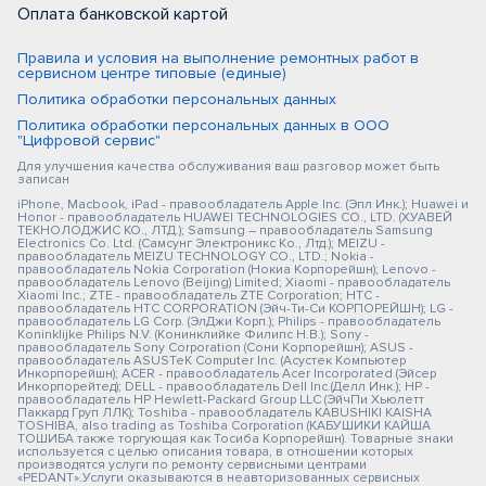
Оплата банковской картой
Правила и условия на выполнение ремонтных работ в
сервисном центре типовые (единые)
Политика обработки персональных данных
Политика обработки персональных данных в ООО
"Цифровой сервис"
Для улучшения качества обслуживания ваш разговор может быть
записан
iPhone, Macbook, iPad - правообладатель Apple Inc. (Эпл Инк.); Huawei и
Honor - правообладатель HUAWEI TECHNOLOGIES CO., LTD. (ХУАВЕЙ
ТЕКНОЛОДЖИС КО., ЛТД.); Samsung – правообладатель Samsung
Electronics Co. Ltd. (Самсунг Электроникс Ко., Лтд.); MEIZU -
правообладатель MEIZU TECHNOLOGY CO., LTD.; Nokia -
правообладатель Nokia Corporation (Нокиа Корпорейшн); Lenovo -
правообладатель Lenovo (Beijing) Limited; Xiaomi - правообладатель
Xiaomi Inc.; ZTE - правообладатель ZTE Corporation; HTC -
правообладатель HTC CORPORATION (Эйч-Ти-Си КОРПОРЕЙШН); LG -
правообладатель LG Corp. (ЭлДжи Корп.); Philips - правообладатель
Koninklijke Philips N.V. (Конинклийке Филипс Н.В.); Sony -
правообладатель Sony Corporation (Сони Корпорейшн); ASUS -
правообладатель ASUSTeK Computer Inc. (Асустек Компьютер
Инкорпорейшн); ACER - правообладатель Acer Incorporated (Эйсер
Инкорпорейтед); DELL - правообладатель Dell Inc.(Делл Инк.); HP -
правообладатель HP Hewlett-Packard Group LLC (ЭйчПи Хьюлетт
Паккард Груп ЛЛК); Toshiba - правообладатель KABUSHIKI KAISHA
TOSHIBA, also trading as Toshiba Corporation (КАБУШИКИ КАЙША
ТОШИБА также торгующая как Тосиба Корпорейшн). Товарные знаки
используется с целью описания товара, в отношении которых
производятся услуги по ремонту сервисными центрами
«PEDANT».Услуги оказываются в неавторизованных сервисных