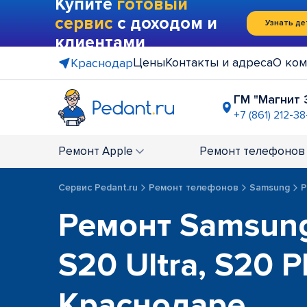
Купите
готовый
сервис
с доходом и
Узнать де
клиентами
Цены
Контакты и адреса
О ком
Краснодар
ГМ "Магнит 
+7 (861) 212-3
"Лента" (Р
+7 (861) 219
Ремонт
Apple
Ремонт
телефонов
г. Горячи
+7 (958) 29
Сервис Pedant.ru
Ремонт телефонов
Samsung
Р
ТЦ на ост
Ремонт Samsung
+7 (861) 288
ост. "ул. 
+7 (861) 202
S20 Ultra, S20 P
р-н Фести
+7 (861) 212-
Краснодаре