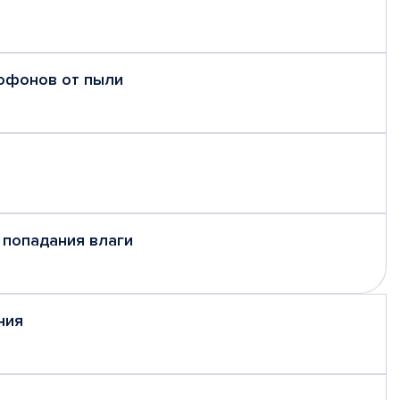
рофонов от пыли
 попадания влаги
ния