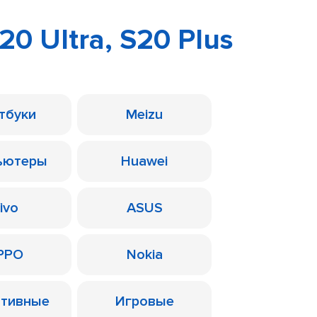
0 Ultra, S20 Plus
тбуки
Meizu
ьютеры
Huawei
ivo
ASUS
PPO
Nokia
ативные
Игровые