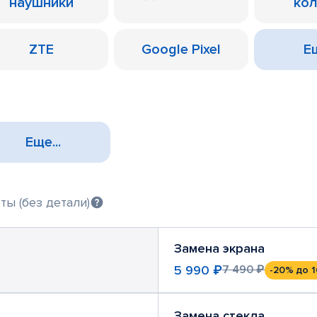
наушники
ко
ZTE
Google Pixel
Ещ
Еще...
ты (без детали)
Замена экрана
5 990 ₽
7 490 ₽
-20%
до 1
Замена стекла