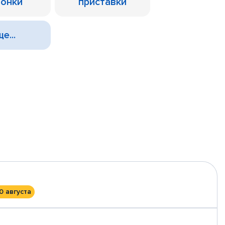
лонки
приставки
е...
0 августа