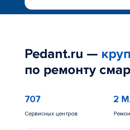
Pedant.ru —
круп
по ремонту смар
707
2 
Сервисных центров
Ремон