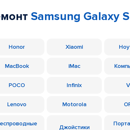
емонт
Samsung Galaxy S2
Honor
Xiaomi
Ноу
MacBook
iMac
Комп
POCO
Infinix
V
Lenovo
Motorola
O
еспроводные
Порт
Джойстики