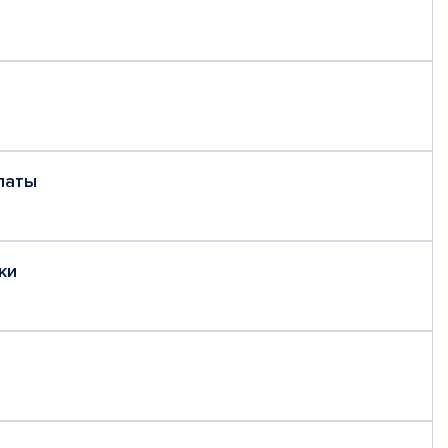
латы
ки