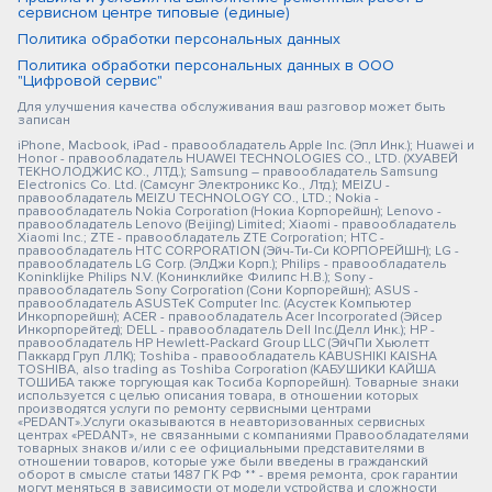
сервисном центре типовые (единые)
Политика обработки персональных данных
Политика обработки персональных данных в ООО
"Цифровой сервис"
Для улучшения качества обслуживания ваш разговор может быть
записан
iPhone, Macbook, iPad - правообладатель Apple Inc. (Эпл Инк.); Huawei и
Honor - правообладатель HUAWEI TECHNOLOGIES CO., LTD. (ХУАВЕЙ
ТЕКНОЛОДЖИС КО., ЛТД.); Samsung – правообладатель Samsung
Electronics Co. Ltd. (Самсунг Электроникс Ко., Лтд.); MEIZU -
правообладатель MEIZU TECHNOLOGY CO., LTD.; Nokia -
правообладатель Nokia Corporation (Нокиа Корпорейшн); Lenovo -
правообладатель Lenovo (Beijing) Limited; Xiaomi - правообладатель
Xiaomi Inc.; ZTE - правообладатель ZTE Corporation; HTC -
правообладатель HTC CORPORATION (Эйч-Ти-Си КОРПОРЕЙШН); LG -
правообладатель LG Corp. (ЭлДжи Корп.); Philips - правообладатель
Koninklijke Philips N.V. (Конинклийке Филипс Н.В.); Sony -
правообладатель Sony Corporation (Сони Корпорейшн); ASUS -
правообладатель ASUSTeK Computer Inc. (Асустек Компьютер
Инкорпорейшн); ACER - правообладатель Acer Incorporated (Эйсер
Инкорпорейтед); DELL - правообладатель Dell Inc.(Делл Инк.); HP -
правообладатель HP Hewlett-Packard Group LLC (ЭйчПи Хьюлетт
Паккард Груп ЛЛК); Toshiba - правообладатель KABUSHIKI KAISHA
TOSHIBA, also trading as Toshiba Corporation (КАБУШИКИ КАЙША
ТОШИБА также торгующая как Тосиба Корпорейшн). Товарные знаки
используется с целью описания товара, в отношении которых
производятся услуги по ремонту сервисными центрами
«PEDANT».Услуги оказываются в неавторизованных сервисных
центрах «PEDANT», не связанными с компаниями Правообладателями
товарных знаков и/или с ее официальными представителями в
отношении товаров, которые уже были введены в гражданский
оборот в смысле статьи 1487 ГК РФ ** - время ремонта, срок гарантии
могут меняться в зависимости от модели устройства и сложности