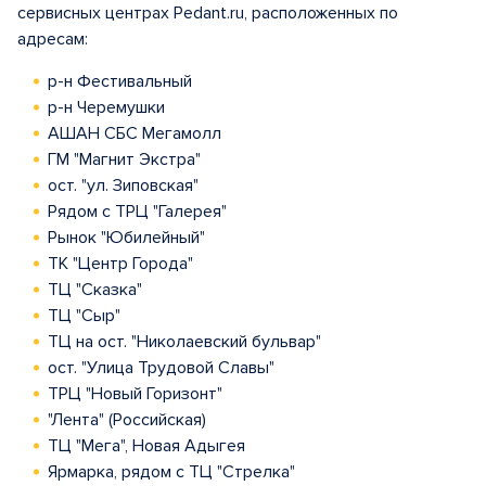
сервисных центрах Pedant.ru, расположенных по
адресам:
р-н Фестивальный
р-н Черемушки
АШАН СБС Мегамолл
ГМ "Магнит Экстра"
ост. "ул. Зиповская"
Рядом с ТРЦ "Галерея"
Рынок "Юбилейный"
ТК "Центр Города"
ТЦ "Сказка"
ТЦ "Сыр"
ТЦ на ост. "Николаевский бульвар"
ост. "Улица Трудовой Славы"
ТРЦ "Новый Горизонт"
"Лента" (Российская)
ТЦ "Мега", Новая Адыгея
Ярмарка, рядом с ТЦ "Стрелка"