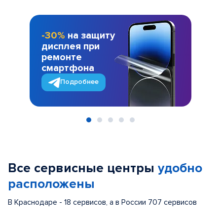
-30%
на защиту
дисплея при
ремонте
смартфона
Подробнее
Item
1
of
Все сервисные центры
удобно
5
расположены
В Краснодаре - 18 сервисов, а в России 707 сервисов