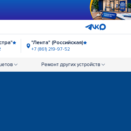
стра"
"Лента" (Российская)
2
+7 (861) 219-97-52
АШАН СБС Мегамолл
+7 (861) 201-26-59
шетов
Ремонт
других устройств
Рынок "Юбилейный"
29
+7 (861) 201-89-36
нт"
г. Горячий Ключ, ТК "Пятая Авеню"
+7 (958) 295-26-81