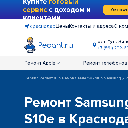
Купите
готовый
сервис
с доходом и
Узнать де
клиентами
Цены
Контакты и адреса
О ком
Краснодар
ост. "ул. Зи
+7 (861) 202-6
ТЦ "Мега"
+7 (958) 29
Ремонт
Apple
Ремонт
телефонов
ТЦ "Сыр"
+7 (861) 212-
Сервис Pedant.ru
Ремонт телефонов
Samsung
Р
ТЦ на ост
+7 (861) 288
Ярмарка, 
Ремонт Samsung
+7 (861) 202
ост. "Ули
S10e в Краснод
+7 (861) 288