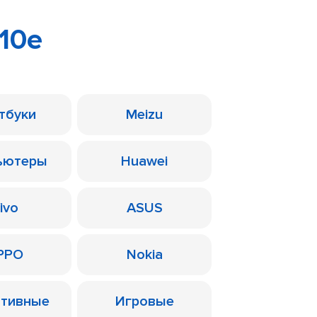
10e
тбуки
Meizu
ьютеры
Huawei
ivo
ASUS
PPO
Nokia
ативные
Игровые