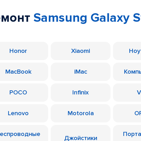
емонт
Samsung Galaxy S
Honor
Xiaomi
Ноу
MacBook
iMac
Комп
POCO
Infinix
V
Lenovo
Motorola
O
еспроводные
Порт
Джойстики