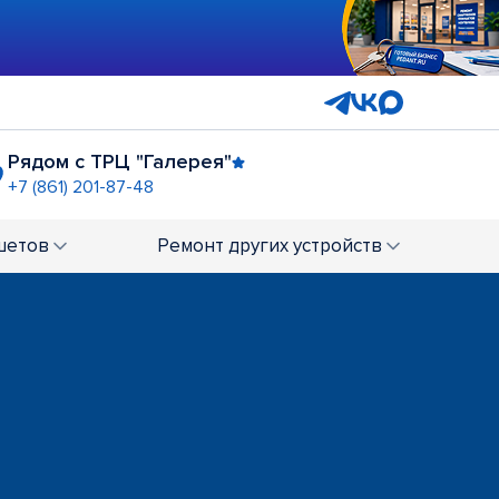
Рядом с ТРЦ "Галерея"
+7 (861) 201-87-48
Ярмарка, рядом с ТЦ "Стрелка"
+7 (861) 202-64-61
шетов
Ремонт
других устройств
ГМ "Магнит Экстра"
+7 (861) 212-38-62
тивальный
12-31-85
"Лента" (Российская)
+7 (861) 219-97-52