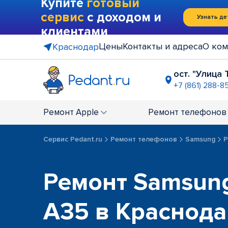
Купите
готовый
сервис
с доходом и
Узнать де
клиентами
Цены
Контакты и адреса
О ком
Краснодар
ост. "Улица
+7 (861) 288-8
Рынок "Ю
+7 (861) 201
Ремонт
Apple
Ремонт
телефонов
АШАН СБС
+7 (861) 201
Сервис Pedant.ru
Ремонт телефонов
Samsung
Р
мкр. 40 л
+7 (861) 201
ТЦ на ост
Ремонт Samsung
+7 (861) 288
г. Горячи
A35 в Краснод
+7 (958) 29