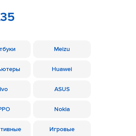
A35
тбуки
Meizu
ьютеры
Huawei
ivo
ASUS
PPO
Nokia
ативные
Игровые