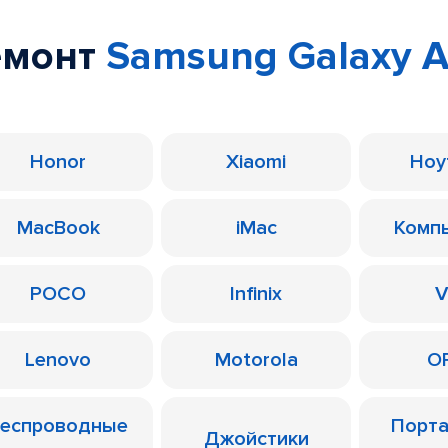
емонт
Samsung Galaxy 
Honor
Xiaomi
Ноу
MacBook
iMac
Комп
POCO
Infinix
V
Lenovo
Motorola
O
еспроводные
Порт
Джойстики