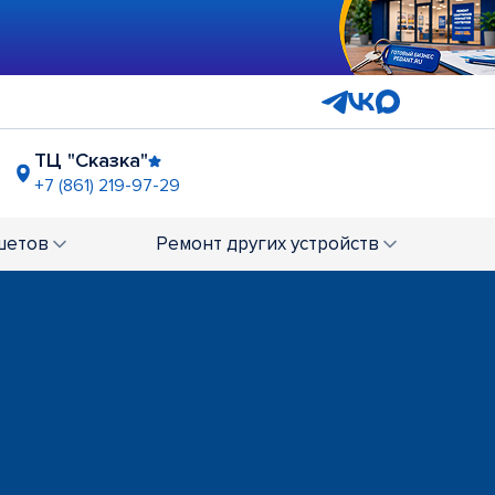
ТЦ "Сказка"
+7 (861) 219-97-29
(Российская)
ТК "Центр Города"
19-97-52
+7 (861) 217-72-47
шетов
Ремонт
других устройств
ГМ "Магнит Экстра"
+7 (861) 212-38-62
вар"
ост. "ул. Зиповская"
+7 (861) 202-60-28
мушки
-62-97