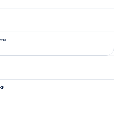
сти
ки