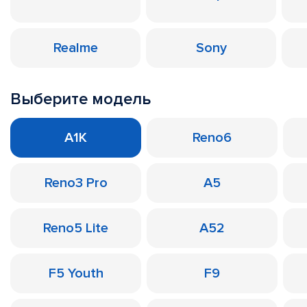
Realme
Sony
Выберите модель
A1K
Reno6
Reno3 Pro
A5
Reno5 Lite
A52
F5 Youth
F9