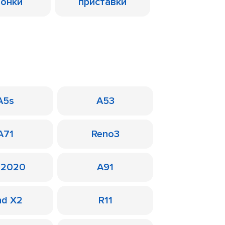
лонки
приставки
A5s
A53
A71
Reno3
 2020
A91
nd X2
R11