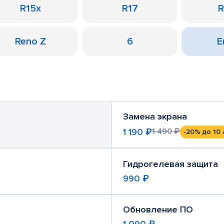
R15x
R17
R
Reno Z
6
Е
Замена экрана
1 190 ₽
1 490 ₽
-20%
до 10 
Гидрогелевая защита
990 ₽
Обновление ПО