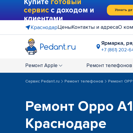
Купите
готовый
сервис
с доходом и
Узнать де
клиентами
Цены
Контакты и адреса
О ком
Краснодар
Ярмарка, ря
+7 (861) 202-6
ТЦ "Мега"
+7 (958) 29
Ремонт
Apple
Ремонт
телефонов
ост. "Ули
+7 (861) 288
Сервис Pedant.ru
Ремонт телефонов
Ремонт OP
Рядом с Т
+7 (861) 201
г. Горячи
Ремонт Oppo A1
+7 (958) 29
Рынок "Ю
Краснодаре
+7 (861) 201