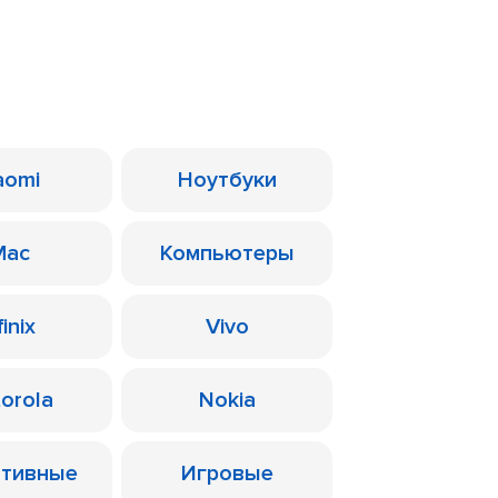
aomi
Ноутбуки
Mac
Компьютеры
finix
Vivo
orola
Nokia
ативные
Игровые