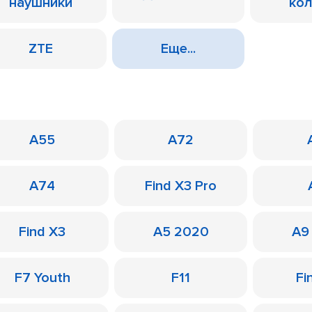
наушники
ко
ZTE
Еще...
A55
A72
A74
Find X3 Pro
Find X3
A5 2020
A9
F7 Youth
F11
Fi