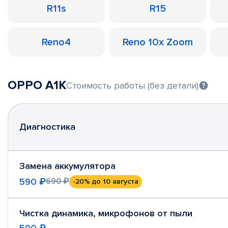
R11s
R15
Reno4
Reno 10x Zoom
OPPO A1K
Стоимость работы (без детали)
Диагностика
Замена аккумулятора
590 ₽
690 ₽
-20%
до 10 августа
Чистка динамика, микрофонов от пыли