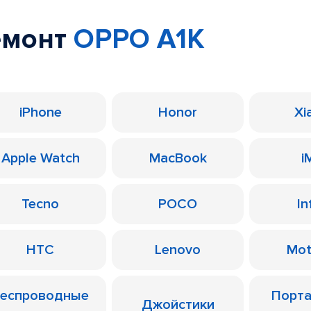
емонт
OPPO A1K
iPhone
Honor
Xi
Apple Watch
MacBook
i
Tecno
POCO
In
HTC
Lenovo
Mot
еспроводные
Порт
Джойстики