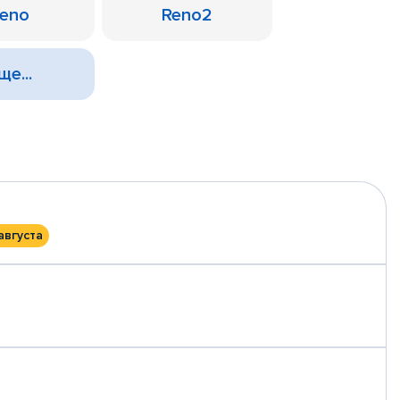
eno
Reno2
ще...
августа