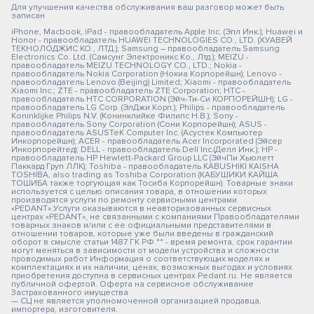
Для улучшения качества обслуживания ваш разговор может быть
записан
iPhone, Macbook, iPad - правообладатель Apple Inc. (Эпл Инк.); Huawei и
Honor - правообладатель HUAWEI TECHNOLOGIES CO., LTD. (ХУАВЕЙ
ТЕКНОЛОДЖИС КО., ЛТД.); Samsung – правообладатель Samsung
Electronics Co. Ltd. (Самсунг Электроникс Ко., Лтд.); MEIZU -
правообладатель MEIZU TECHNOLOGY CO., LTD.; Nokia -
правообладатель Nokia Corporation (Нокиа Корпорейшн); Lenovo -
правообладатель Lenovo (Beijing) Limited; Xiaomi - правообладатель
Xiaomi Inc.; ZTE - правообладатель ZTE Corporation; HTC -
правообладатель HTC CORPORATION (Эйч-Ти-Си КОРПОРЕЙШН); LG -
правообладатель LG Corp. (ЭлДжи Корп.); Philips - правообладатель
Koninklijke Philips N.V. (Конинклийке Филипс Н.В.); Sony -
правообладатель Sony Corporation (Сони Корпорейшн); ASUS -
правообладатель ASUSTeK Computer Inc. (Асустек Компьютер
Инкорпорейшн); ACER - правообладатель Acer Incorporated (Эйсер
Инкорпорейтед); DELL - правообладатель Dell Inc.(Делл Инк.); HP -
правообладатель HP Hewlett-Packard Group LLC (ЭйчПи Хьюлетт
Паккард Груп ЛЛК); Toshiba - правообладатель KABUSHIKI KAISHA
TOSHIBA, also trading as Toshiba Corporation (КАБУШИКИ КАЙША
ТОШИБА также торгующая как Тосиба Корпорейшн). Товарные знаки
используется с целью описания товара, в отношении которых
производятся услуги по ремонту сервисными центрами
«PEDANT».Услуги оказываются в неавторизованных сервисных
центрах «PEDANT», не связанными с компаниями Правообладателями
товарных знаков и/или с ее официальными представителями в
отношении товаров, которые уже были введены в гражданский
оборот в смысле статьи 1487 ГК РФ ** - время ремонта, срок гарантии
могут меняться в зависимости от модели устройства и сложности
проводимых работ Информация о соответствующих моделях и
комплектациях и их наличии, ценах, возможных выгодах и условиях
приобретения доступна в сервисных центрах Pedant.ru. Не является
публичной офертой. Оферта на сервисное обслуживание
Застрахованного имущества
— СЦ не является уполномоченной организацией продавца,
импортера, изготовителя.