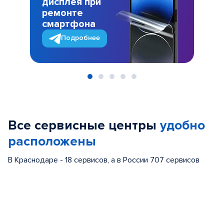
дисплея при
ремонте
смартфона
Подробнее
Item
1
of
Все сервисные центры
удобно
5
расположены
В Краснодаре - 18 сервисов, а в России 707 сервисов