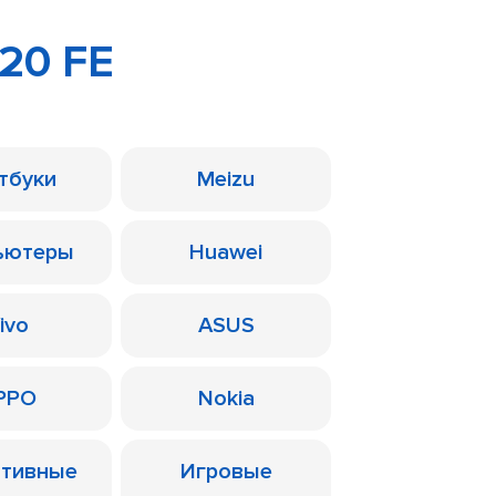
20 FE
тбуки
Meizu
ьютеры
Huawei
ivo
ASUS
PPO
Nokia
ативные
Игровые