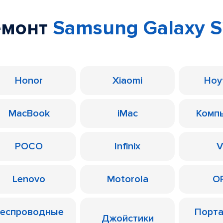
емонт
Samsung Galaxy S
Honor
Xiaomi
Ноу
MacBook
iMac
Комп
POCO
Infinix
V
Lenovo
Motorola
O
еспроводные
Порт
Джойстики