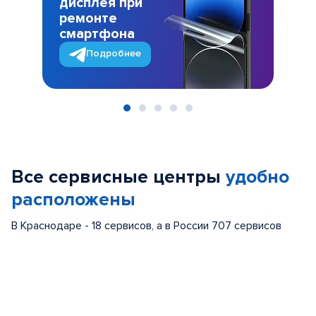
дисплея при
ремонте
смартфона
Подробнее
Item
1
of
Все сервисные центры
удобно
5
расположены
В Краснодаре - 18 сервисов, а в России 707 сервисов