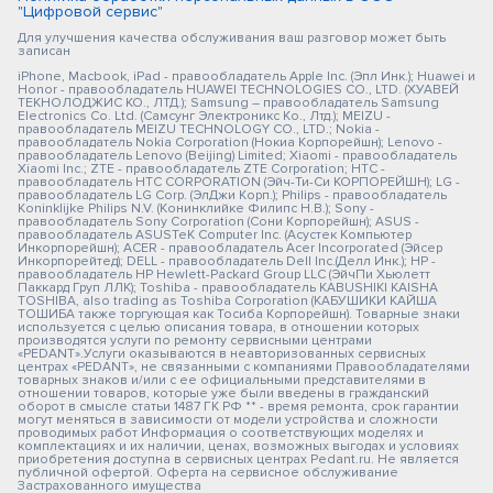
"Цифровой сервис"
Для улучшения качества обслуживания ваш разговор может быть
записан
iPhone, Macbook, iPad - правообладатель Apple Inc. (Эпл Инк.); Huawei и
Honor - правообладатель HUAWEI TECHNOLOGIES CO., LTD. (ХУАВЕЙ
ТЕКНОЛОДЖИС КО., ЛТД.); Samsung – правообладатель Samsung
Electronics Co. Ltd. (Самсунг Электроникс Ко., Лтд.); MEIZU -
правообладатель MEIZU TECHNOLOGY CO., LTD.; Nokia -
правообладатель Nokia Corporation (Нокиа Корпорейшн); Lenovo -
правообладатель Lenovo (Beijing) Limited; Xiaomi - правообладатель
Xiaomi Inc.; ZTE - правообладатель ZTE Corporation; HTC -
правообладатель HTC CORPORATION (Эйч-Ти-Си КОРПОРЕЙШН); LG -
правообладатель LG Corp. (ЭлДжи Корп.); Philips - правообладатель
Koninklijke Philips N.V. (Конинклийке Филипс Н.В.); Sony -
правообладатель Sony Corporation (Сони Корпорейшн); ASUS -
правообладатель ASUSTeK Computer Inc. (Асустек Компьютер
Инкорпорейшн); ACER - правообладатель Acer Incorporated (Эйсер
Инкорпорейтед); DELL - правообладатель Dell Inc.(Делл Инк.); HP -
правообладатель HP Hewlett-Packard Group LLC (ЭйчПи Хьюлетт
Паккард Груп ЛЛК); Toshiba - правообладатель KABUSHIKI KAISHA
TOSHIBA, also trading as Toshiba Corporation (КАБУШИКИ КАЙША
ТОШИБА также торгующая как Тосиба Корпорейшн). Товарные знаки
используется с целью описания товара, в отношении которых
производятся услуги по ремонту сервисными центрами
«PEDANT».Услуги оказываются в неавторизованных сервисных
центрах «PEDANT», не связанными с компаниями Правообладателями
товарных знаков и/или с ее официальными представителями в
отношении товаров, которые уже были введены в гражданский
оборот в смысле статьи 1487 ГК РФ ** - время ремонта, срок гарантии
могут меняться в зависимости от модели устройства и сложности
проводимых работ Информация о соответствующих моделях и
комплектациях и их наличии, ценах, возможных выгодах и условиях
приобретения доступна в сервисных центрах Pedant.ru. Не является
публичной офертой. Оферта на сервисное обслуживание
Застрахованного имущества