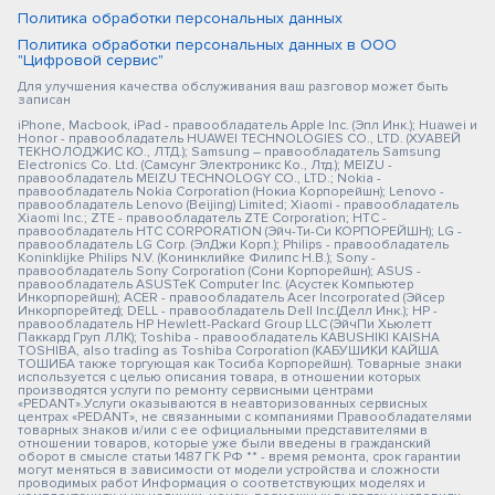
Политика обработки персональных данных
Политика обработки персональных данных в ООО
"Цифровой сервис"
Для улучшения качества обслуживания ваш разговор может быть
записан
iPhone, Macbook, iPad - правообладатель Apple Inc. (Эпл Инк.); Huawei и
Honor - правообладатель HUAWEI TECHNOLOGIES CO., LTD. (ХУАВЕЙ
ТЕКНОЛОДЖИС КО., ЛТД.); Samsung – правообладатель Samsung
Electronics Co. Ltd. (Самсунг Электроникс Ко., Лтд.); MEIZU -
правообладатель MEIZU TECHNOLOGY CO., LTD.; Nokia -
правообладатель Nokia Corporation (Нокиа Корпорейшн); Lenovo -
правообладатель Lenovo (Beijing) Limited; Xiaomi - правообладатель
Xiaomi Inc.; ZTE - правообладатель ZTE Corporation; HTC -
правообладатель HTC CORPORATION (Эйч-Ти-Си КОРПОРЕЙШН); LG -
правообладатель LG Corp. (ЭлДжи Корп.); Philips - правообладатель
Koninklijke Philips N.V. (Конинклийке Филипс Н.В.); Sony -
правообладатель Sony Corporation (Сони Корпорейшн); ASUS -
правообладатель ASUSTeK Computer Inc. (Асустек Компьютер
Инкорпорейшн); ACER - правообладатель Acer Incorporated (Эйсер
Инкорпорейтед); DELL - правообладатель Dell Inc.(Делл Инк.); HP -
правообладатель HP Hewlett-Packard Group LLC (ЭйчПи Хьюлетт
Паккард Груп ЛЛК); Toshiba - правообладатель KABUSHIKI KAISHA
TOSHIBA, also trading as Toshiba Corporation (КАБУШИКИ КАЙША
ТОШИБА также торгующая как Тосиба Корпорейшн). Товарные знаки
используется с целью описания товара, в отношении которых
производятся услуги по ремонту сервисными центрами
«PEDANT».Услуги оказываются в неавторизованных сервисных
центрах «PEDANT», не связанными с компаниями Правообладателями
товарных знаков и/или с ее официальными представителями в
отношении товаров, которые уже были введены в гражданский
оборот в смысле статьи 1487 ГК РФ ** - время ремонта, срок гарантии
могут меняться в зависимости от модели устройства и сложности
проводимых работ Информация о соответствующих моделях и