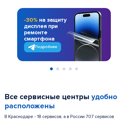
-30%
на защиту
дисплея при
ремонте
смартфона
Подробнее
Item
1
of
Все сервисные центры
удобно
5
расположены
В Краснодаре - 18 сервисов, а в России 707 сервисов