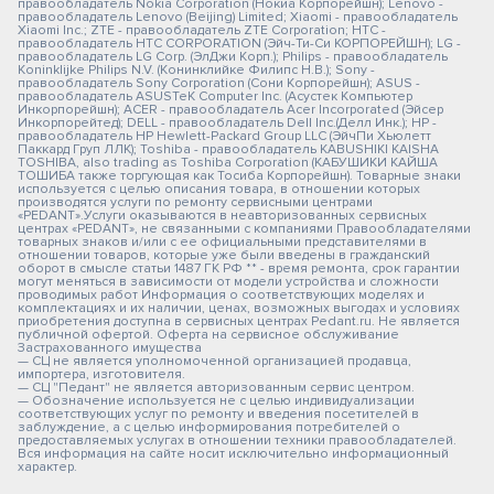
правообладатель Nokia Corporation (Нокиа Корпорейшн); Lenovo -
правообладатель Lenovo (Beijing) Limited; Xiaomi - правообладатель
Xiaomi Inc.; ZTE - правообладатель ZTE Corporation; HTC -
правообладатель HTC CORPORATION (Эйч-Ти-Си КОРПОРЕЙШН); LG -
правообладатель LG Corp. (ЭлДжи Корп.); Philips - правообладатель
Koninklijke Philips N.V. (Конинклийке Филипс Н.В.); Sony -
правообладатель Sony Corporation (Сони Корпорейшн); ASUS -
правообладатель ASUSTeK Computer Inc. (Асустек Компьютер
Инкорпорейшн); ACER - правообладатель Acer Incorporated (Эйсер
Инкорпорейтед); DELL - правообладатель Dell Inc.(Делл Инк.); HP -
правообладатель HP Hewlett-Packard Group LLC (ЭйчПи Хьюлетт
Паккард Груп ЛЛК); Toshiba - правообладатель KABUSHIKI KAISHA
TOSHIBA, also trading as Toshiba Corporation (КАБУШИКИ КАЙША
ТОШИБА также торгующая как Тосиба Корпорейшн). Товарные знаки
используется с целью описания товара, в отношении которых
производятся услуги по ремонту сервисными центрами
«PEDANT».Услуги оказываются в неавторизованных сервисных
центрах «PEDANT», не связанными с компаниями Правообладателями
товарных знаков и/или с ее официальными представителями в
отношении товаров, которые уже были введены в гражданский
оборот в смысле статьи 1487 ГК РФ ** - время ремонта, срок гарантии
могут меняться в зависимости от модели устройства и сложности
проводимых работ Информация о соответствующих моделях и
комплектациях и их наличии, ценах, возможных выгодах и условиях
приобретения доступна в сервисных центрах Pedant.ru. Не является
публичной офертой. Оферта на сервисное обслуживание
Застрахованного имущества
— СЦ не является уполномоченной организацией продавца,
импортера, изготовителя.
— СЦ "Педант" не является авторизованным сервис центром.
— Обозначение используется не с целью индивидуализации
соответствующих услуг по ремонту и введения посетителей в
заблуждение, а с целью информирования потребителей о
предоставляемых услугах в отношении техники правообладателей.
Вся информация на сайте носит исключительно информационный
характер.