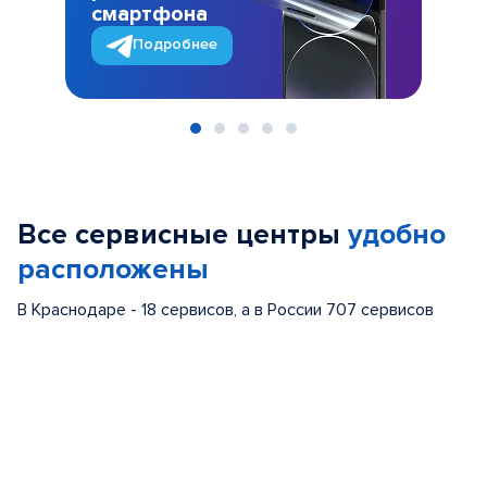
смартфона
Подробнее
Item
1
of
Все сервисные центры
удобно
5
расположены
В Краснодаре - 18 сервисов, а в России 707 сервисов