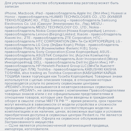
Для улучшения качества обслуживания ваш разговор может быть
записан
iPhone, Macbook, iPad - правообладатель Apple Inc. (Эпл Инк.); Huawei и
Honor - правообладатель HUAWEI TECHNOLOGIES CO., LTD. (ХУАВЕЙ
ТЕКНОЛОДЖИС КО., ЛТД.); Samsung – правообладатель Samsung
Electronics Co. Ltd. (Самсунг Электроникс Ко., Лтд.); MEIZU -
правообладатель MEIZU TECHNOLOGY CO., LTD.; Nokia -
правообладатель Nokia Corporation (Нокиа Корпорейшн); Lenovo -
правообладатель Lenovo (Beijing) Limited; Xiaomi - правообладатель
Xiaomi Inc.; ZTE - правообладатель ZTE Corporation; HTC -
правообладатель HTC CORPORATION (Эйч-Ти-Си КОРПОРЕЙШН); LG -
правообладатель LG Corp. (ЭлДжи Корп.); Philips - правообладатель
Koninklijke Philips N.V. (Конинклийке Филипс Н.В.); Sony -
правообладатель Sony Corporation (Сони Корпорейшн); ASUS -
правообладатель ASUSTeK Computer Inc. (Асустек Компьютер
Инкорпорейшн); ACER - правообладатель Acer Incorporated (Эйсер
Инкорпорейтед); DELL - правообладатель Dell Inc.(Делл Инк.); HP -
правообладатель HP Hewlett-Packard Group LLC (ЭйчПи Хьюлетт
Паккард Груп ЛЛК); Toshiba - правообладатель KABUSHIKI KAISHA
TOSHIBA, also trading as Toshiba Corporation (КАБУШИКИ КАЙША
ТОШИБА также торгующая как Тосиба Корпорейшн). Товарные знаки
используется с целью описания товара, в отношении которых
производятся услуги по ремонту сервисными центрами
«PEDANT».Услуги оказываются в неавторизованных сервисных
центрах «PEDANT», не связанными с компаниями Правообладателями
товарных знаков и/или с ее официальными представителями в
отношении товаров, которые уже были введены в гражданский
оборот в смысле статьи 1487 ГК РФ ** - время ремонта, срок гарантии
могут меняться в зависимости от модели устройства и сложности
проводимых работ Информация о соответствующих моделях и
комплектациях и их наличии, ценах, возможных выгодах и условиях
приобретения доступна в сервисных центрах Pedant.ru. Не является
публичной офертой. Оферта на сервисное обслуживание
Застрахованного имущества
— СЦ не является уполномоченной организацией продавца,
импортера, изготовителя.