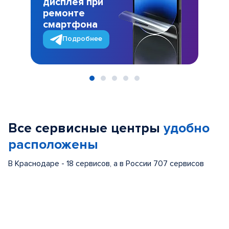
дисплея при
ремонте
смартфона
Подробнее
Item
1
of
Все сервисные центры
удобно
5
расположены
В Краснодаре - 18 сервисов, а в России 707 сервисов