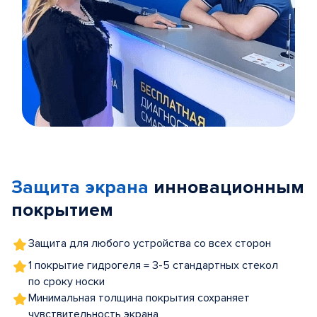
Item
1
of
Защита экрана
инновационным
5
покрытием
Защита для любого устройства со всех сторон
1 покрытие гидрогеля = 3-5 стандартных стекол
по сроку носки
Минимальная толщина покрытия сохраняет
чувствительность экрана