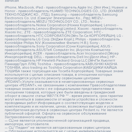
записан
iPhone, Macbook, iPad - правообладатель Apple Inc. (Эпл Инк.); Huawei и
Honor - правообладатель HUAWEI TECHNOLOGIES CO., LTD. (ХУАВЕЙ
ТЕКНОЛОДЖИС КО., ЛТД.); Samsung – правообладатель Samsung
Electronics Co. Ltd. (Самсунг Электроникс Ко., Лтд.); MEIZU -
правообладатель MEIZU TECHNOLOGY CO., LTD.; Nokia -
правообладатель Nokia Corporation (Нокиа Корпорейшн); Lenovo -
правообладатель Lenovo (Beijing) Limited; Xiaomi - правообладатель
Xiaomi Inc.; ZTE - правообладатель ZTE Corporation; HTC -
правообладатель HTC CORPORATION (Эйч-Ти-Си КОРПОРЕЙШН); LG -
правообладатель LG Corp. (ЭлДжи Корп.); Philips - правообладатель
Koninklijke Philips N.V. (Конинклийке Филипс Н.В.); Sony -
правообладатель Sony Corporation (Сони Корпорейшн); ASUS -
правообладатель ASUSTeK Computer Inc. (Асустек Компьютер
Инкорпорейшн); ACER - правообладатель Acer Incorporated (Эйсер
Инкорпорейтед); DELL - правообладатель Dell Inc.(Делл Инк.); HP -
правообладатель HP Hewlett-Packard Group LLC (ЭйчПи Хьюлетт
Паккард Груп ЛЛК); Toshiba - правообладатель KABUSHIKI KAISHA
TOSHIBA, also trading as Toshiba Corporation (КАБУШИКИ КАЙША
ТОШИБА также торгующая как Тосиба Корпорейшн). Товарные знаки
используется с целью описания товара, в отношении которых
производятся услуги по ремонту сервисными центрами
«PEDANT».Услуги оказываются в неавторизованных сервисных
центрах «PEDANT», не связанными с компаниями Правообладателями
товарных знаков и/или с ее официальными представителями в
отношении товаров, которые уже были введены в гражданский
оборот в смысле статьи 1487 ГК РФ ** - время ремонта, срок гарантии
могут меняться в зависимости от модели устройства и сложности
проводимых работ Информация о соответствующих моделях и
комплектациях и их наличии, ценах, возможных выгодах и условиях
приобретения доступна в сервисных центрах Pedant.ru. Не является
публичной офертой. Оферта на сервисное обслуживание
Застрахованного имущества
— СЦ не является уполномоченной организацией продавца,
импортера, изготовителя.
— СЦ "Педант" не является авторизованным сервис центром.
— Обозначение используется не с целью индивидуализации