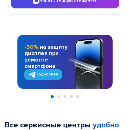
Узнать точную стоимость
-30%
на защиту
дисплея при
ремонте
смартфона
Подробнее
Item
1
of
Все сервисные центры
удобно
5