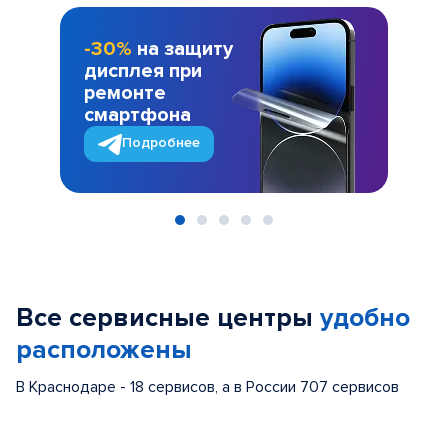
-30%
на защиту
дисплея при
ремонте
смартфона
Подробнее
Item
1
of
Все сервисные центры
удобно
5
расположены
В Краснодаре - 18 сервисов, а в России 707 сервисов