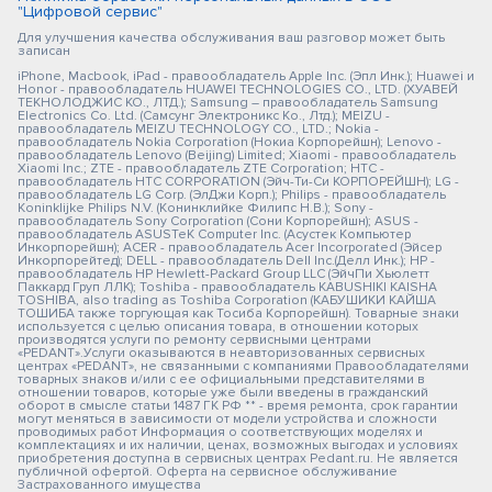
"Цифровой сервис"
Для улучшения качества обслуживания ваш разговор может быть
записан
iPhone, Macbook, iPad - правообладатель Apple Inc. (Эпл Инк.); Huawei и
Honor - правообладатель HUAWEI TECHNOLOGIES CO., LTD. (ХУАВЕЙ
ТЕКНОЛОДЖИС КО., ЛТД.); Samsung – правообладатель Samsung
Electronics Co. Ltd. (Самсунг Электроникс Ко., Лтд.); MEIZU -
правообладатель MEIZU TECHNOLOGY CO., LTD.; Nokia -
правообладатель Nokia Corporation (Нокиа Корпорейшн); Lenovo -
правообладатель Lenovo (Beijing) Limited; Xiaomi - правообладатель
Xiaomi Inc.; ZTE - правообладатель ZTE Corporation; HTC -
правообладатель HTC CORPORATION (Эйч-Ти-Си КОРПОРЕЙШН); LG -
правообладатель LG Corp. (ЭлДжи Корп.); Philips - правообладатель
Koninklijke Philips N.V. (Конинклийке Филипс Н.В.); Sony -
правообладатель Sony Corporation (Сони Корпорейшн); ASUS -
правообладатель ASUSTeK Computer Inc. (Асустек Компьютер
Инкорпорейшн); ACER - правообладатель Acer Incorporated (Эйсер
Инкорпорейтед); DELL - правообладатель Dell Inc.(Делл Инк.); HP -
правообладатель HP Hewlett-Packard Group LLC (ЭйчПи Хьюлетт
Паккард Груп ЛЛК); Toshiba - правообладатель KABUSHIKI KAISHA
TOSHIBA, also trading as Toshiba Corporation (КАБУШИКИ КАЙША
ТОШИБА также торгующая как Тосиба Корпорейшн). Товарные знаки
используется с целью описания товара, в отношении которых
производятся услуги по ремонту сервисными центрами
«PEDANT».Услуги оказываются в неавторизованных сервисных
центрах «PEDANT», не связанными с компаниями Правообладателями
товарных знаков и/или с ее официальными представителями в
отношении товаров, которые уже были введены в гражданский
оборот в смысле статьи 1487 ГК РФ ** - время ремонта, срок гарантии
могут меняться в зависимости от модели устройства и сложности
проводимых работ Информация о соответствующих моделях и
комплектациях и их наличии, ценах, возможных выгодах и условиях
приобретения доступна в сервисных центрах Pedant.ru. Не является
публичной офертой. Оферта на сервисное обслуживание
Застрахованного имущества