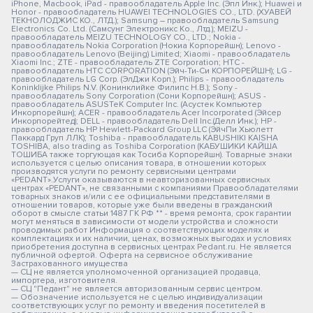
iPhone, Macbook, iPad - правообладатель Apple Inc. (Эпл Инк.); Huawei и
Honor - правообладатель HUAWEI TECHNOLOGIES CO., LTD. (ХУАВЕЙ
ТЕКНОЛОДЖИС КО., ЛТД.); Samsung – правообладатель Samsung
Electronics Co. Ltd. (Самсунг Электроникс Ко., Лтд.); MEIZU -
правообладатель MEIZU TECHNOLOGY CO., LTD.; Nokia -
правообладатель Nokia Corporation (Нокиа Корпорейшн); Lenovo -
правообладатель Lenovo (Beijing) Limited; Xiaomi - правообладатель
Xiaomi Inc.; ZTE - правообладатель ZTE Corporation; HTC -
правообладатель HTC CORPORATION (Эйч-Ти-Си КОРПОРЕЙШН); LG -
правообладатель LG Corp. (ЭлДжи Корп.); Philips - правообладатель
Koninklijke Philips N.V. (Конинклийке Филипс Н.В.); Sony -
правообладатель Sony Corporation (Сони Корпорейшн); ASUS -
правообладатель ASUSTeK Computer Inc. (Асустек Компьютер
Инкорпорейшн); ACER - правообладатель Acer Incorporated (Эйсер
Инкорпорейтед); DELL - правообладатель Dell Inc.(Делл Инк.); HP -
правообладатель HP Hewlett-Packard Group LLC (ЭйчПи Хьюлетт
Паккард Груп ЛЛК); Toshiba - правообладатель KABUSHIKI KAISHA
TOSHIBA, also trading as Toshiba Corporation (КАБУШИКИ КАЙША
ТОШИБА также торгующая как Тосиба Корпорейшн). Товарные знаки
используется с целью описания товара, в отношении которых
производятся услуги по ремонту сервисными центрами
«PEDANT».Услуги оказываются в неавторизованных сервисных
центрах «PEDANT», не связанными с компаниями Правообладателями
товарных знаков и/или с ее официальными представителями в
отношении товаров, которые уже были введены в гражданский
оборот в смысле статьи 1487 ГК РФ ** - время ремонта, срок гарантии
могут меняться в зависимости от модели устройства и сложности
проводимых работ Информация о соответствующих моделях и
комплектациях и их наличии, ценах, возможных выгодах и условиях
приобретения доступна в сервисных центрах Pedant.ru. Не является
публичной офертой. Оферта на сервисное обслуживание
Застрахованного имущества
— СЦ не является уполномоченной организацией продавца,
импортера, изготовителя.
— СЦ "Педант" не является авторизованным сервис центром.
— Обозначение используется не с целью индивидуализации
соответствующих услуг по ремонту и введения посетителей в