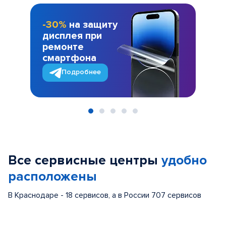
-30%
на защиту
дисплея при
ремонте
смартфона
Подробнее
Item
1
of
Все сервисные центры
удобно
5
расположены
В Краснодаре - 18 сервисов, а в России 707 сервисов